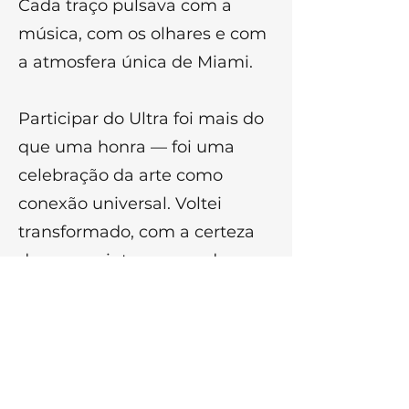
Cada traço pulsava com a
música, com os olhares e com
a atmosfera única de Miami.
Participar do Ultra foi mais do
que uma honra — foi uma
celebração da arte como
conexão universal. Voltei
transformado, com a certeza
de que a pintura, quando
nasce do coração, toca
dimensões profundas. E foi
exatamente isso que vivi ali:
uma homenagem em cor e
forma a quem faz a magia