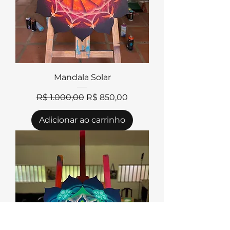
Mandala Solar
Preço normal
Preço promocional
R$ 1.000,00
R$ 850,00
Adicionar ao carrinho