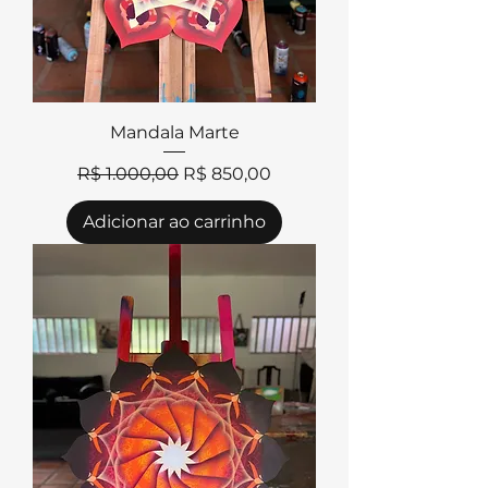
Mandala Marte
Preço normal
Preço promocional
R$ 1.000,00
R$ 850,00
Adicionar ao carrinho