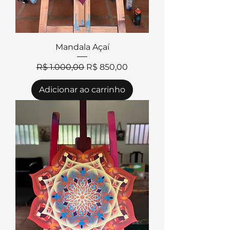
Mandala Açaí
Preço normal
Preço promocional
R$ 1.000,00
R$ 850,00
Adicionar ao carrinho